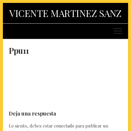
Skip
VICENTE MARTINEZ SANZ
to
content
Ppu11
Deja una respuesta
Lo siento, debes estar
conectado
para publicar un